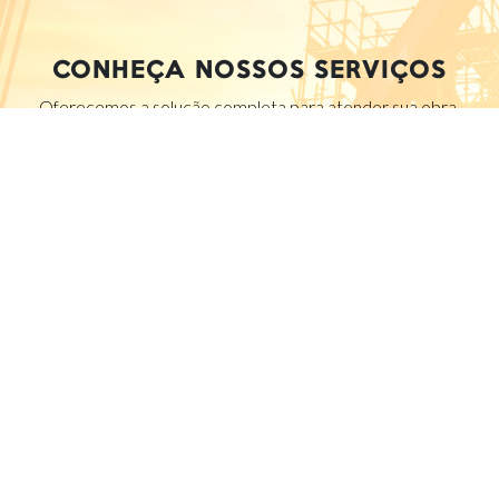
CONHEÇA NOSSOS SERVIÇOS
Oferecemos a solução completa para atender sua obra.
CONTATO COMERCIAL
CANAIS DE
COMUNICAÇÃO
INFORMAÇÕES
(81) 3463-0933
FALE CONOSCO
ENVIAR EMAIL